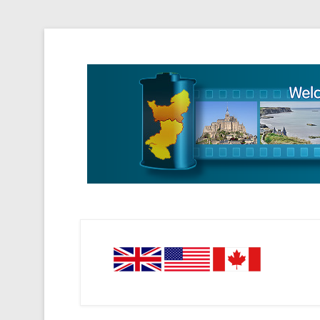
Tourisme Visite Normandie Tours Dominique Eudier
Guided Normandy T