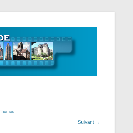
 Normandie
à Thèmes
Suivant →