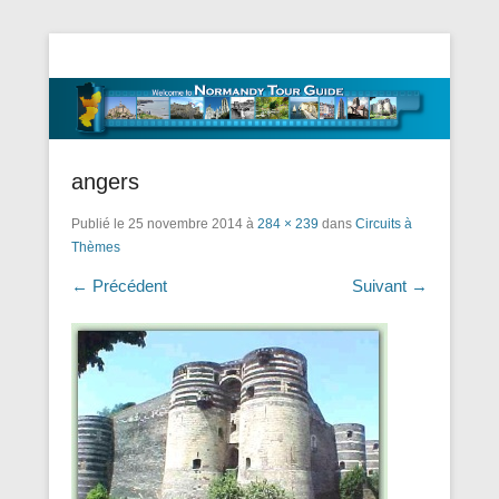
Tourisme Visite Normandie Tours Dominique Eudier
Guided Normandy Tours – Guide
Touristique Normandie
angers
Publié le
25 novembre 2014
à
284 × 239
dans
Circuits à
Thèmes
← Précédent
Suivant →