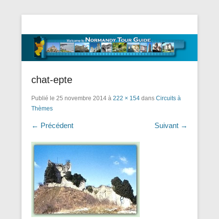
Tourisme Visite Normandie Tours Dominique Eudier
Guided Normandy Tours – Guide
Touristique Normandie
chat-epte
Publié le
25 novembre 2014
à
222 × 154
dans
Circuits à
Thèmes
← Précédent
Suivant →