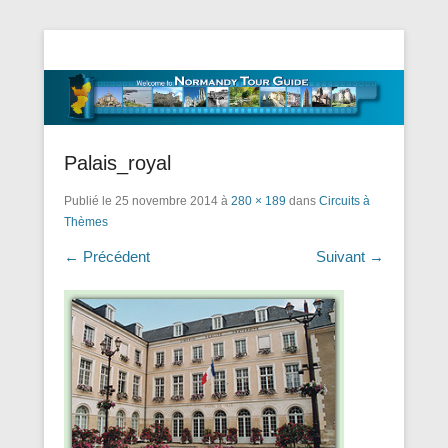
Tourisme Visite Normandie Tours Dominique Eudier
Guided Normandy Tours – Guide
Touristique Normandie
Palais_royal
Publié le
25 novembre 2014
à
280 × 189
dans
Circuits à
Thèmes
← Précédent
Suivant →