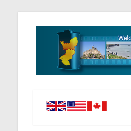
Tourisme Visite Normandie Tours Dominique Eudier
Guided Normandy T