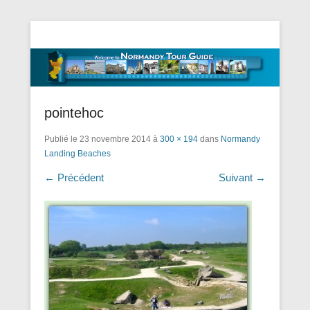
Tourisme Visite Normandie Tours Dominique Eudier
Guided Normandy Tours – Guide
Touristique Normandie
pointehoc
Publié le
23 novembre 2014
à
300 × 194
dans
Normandy
Landing Beaches
← Précédent
Suivant →