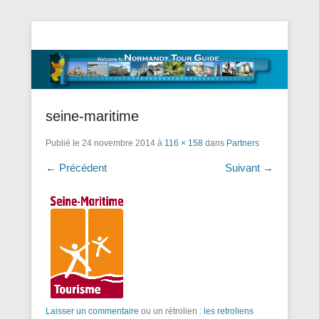
Tourisme Visite Normandie Tours Dominique Eudier
Guided Normandy Tours – Guide
Touristique Normandie
seine-maritime
Publié le
24 novembre 2014
à
116 × 158
dans
Partners
← Précédent
Suivant →
Laisser un commentaire
ou un rétrolien :
les retroliens