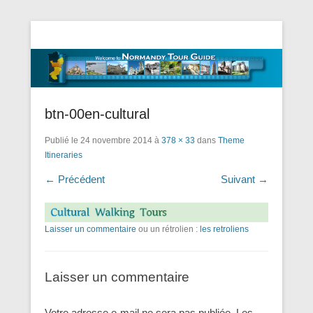
Tourisme Visite Normandie Tours Dominique Eudier
Guided Normandy Tours – Guide
Touristique Normandie
btn-00en-cultural
Publié le
24 novembre 2014
à
378 × 33
dans
Theme
Itineraries
← Précédent
Suivant →
Laisser un commentaire
ou un rétrolien :
les retroliens
Laisser un commentaire
Votre adresse e-mail ne sera pas publiée.
Les