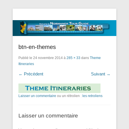
Tourisme Visite Normandie Tours Dominique Eudier
Guided Normandy Tours – Guide
Touristique Normandie
btn-en-themes
Publié le
24 novembre 2014
à
285 × 33
dans
Theme
Itineraries
← Précédent
Suivant →
Laisser un commentaire
ou un rétrolien :
les retroliens
Laisser un commentaire